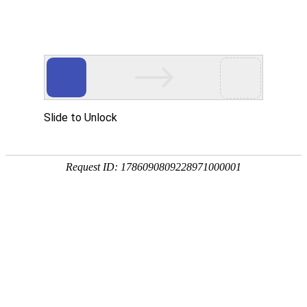
网站首页
关于我们
产品中心
加工设备
新闻资讯
公司动态
行业动态
合作客户
在线留言
联系我们
+
微信号：
13015160094
点击复制微信
您的位置：
首页
->
产品中心
->
合作客户