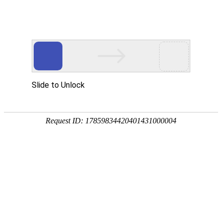
网站首页
关于我们
产品中心
加工设备
新闻资讯
公司动态
行业动态
合作客户
在线留言
联系我们
+
微信号：
13015160094
点击复制微信
您的位置：
首页
->
产品中心
->
加工设备